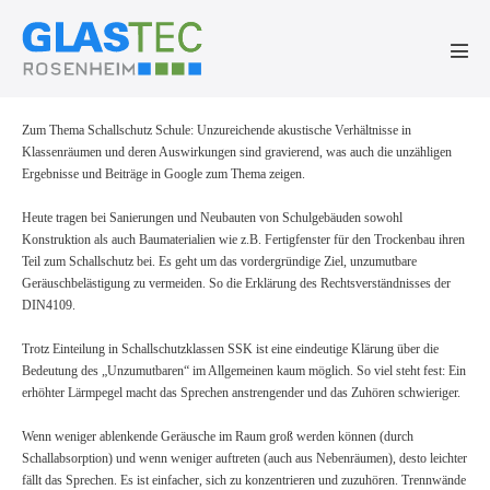
Zum
Inhalt
springen
Men
Scha
Zum Thema Schallschutz Schule: Unzureichende akustische Verhältnisse in
Klassenräumen und deren Auswirkungen sind gravierend, was auch die unzähligen
Ergebnisse und Beiträge in Google zum Thema zeigen.
Heute tragen bei Sanierungen und Neubauten von Schulgebäuden sowohl
Konstruktion als auch Baumaterialien wie z.B. Fertigfenster für den Trockenbau ihren
Teil zum Schallschutz bei. Es geht um das vordergründige Ziel, unzumutbare
Geräuschbelästigung zu vermeiden. So die Erklärung des Rechtsverständnisses der
DIN4109.
Trotz Einteilung in Schallschutzklassen SSK ist eine eindeutige Klärung über die
Bedeutung des „Unzumutbaren“ im Allgemeinen kaum möglich. So viel steht fest: Ein
erhöhter Lärmpegel macht das Sprechen anstrengender und das Zuhören schwieriger.
Wenn weniger ablenkende Geräusche im Raum groß werden können (durch
Schallabsorption) und wenn weniger auftreten (auch aus Nebenräumen), desto leichter
fällt das Sprechen. Es ist einfacher, sich zu konzentrieren und zuzuhören. Trennwände