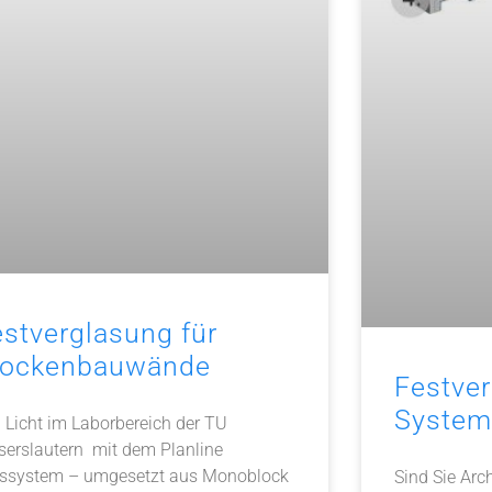
estverglasung für
rockenbauwände
Festver
System
l Licht im Laborbereich der TU
serslautern mit dem Planline
ssystem – umgesetzt aus Monoblock
Sind Sie Arch