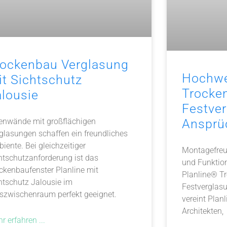
rockenbau Verglasung
Hochwe
it Sichtschutz
Trocke
alousie
Festver
enwände mit großflächigen
Ansprü
glasungen schaffen ein freundliches
iente. Bei gleichzeitiger
Montagefreun
htschutzanforderung ist das
und Funktio
ckenbaufenster Planline mit
Planline® T
htschutz Jalousie im
Festverglas
szwischenraum perfekt geeignet.
vereint Plan
Architekten,
r erfahren ...