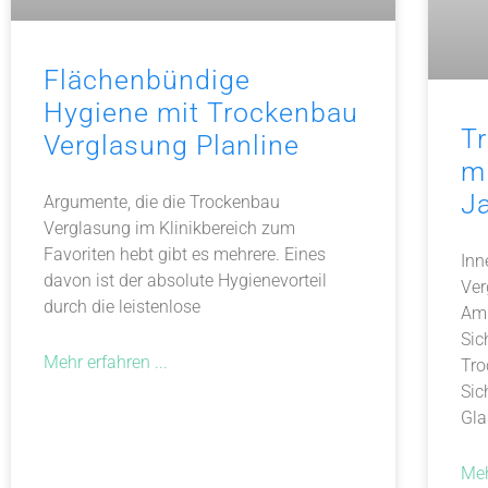
Flächenbündige
Hygiene mit Trockenbau
T
Verglasung Planline
m
J
Argumente, die die Trockenbau
Verglasung im Klinikbereich zum
Favoriten hebt gibt es mehrere. Eines
Inn
davon ist der absolute Hygienevorteil
Ver
durch die leistenlose
Amb
Sic
Mehr erfahren ...
Tro
Sic
Gla
Meh