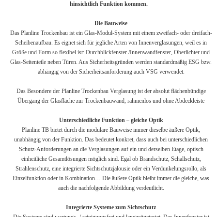
hinsichtlich Funktion kommen.
Die Bauweise
Das Planline Trockenbau ist ein Glas-Modul-System mit einem zweifach- oder dreifach-
Scheibenaufbau. Es eignet sich für jegliche Arten von Innenverglasungen, weil es in
Größe und Form so flexibel ist: Durchblickfenster /Innenwandfenster, Oberlichter und
Glas-Seitenteile neben Türen. Aus Sicherheitsgründen werden standardmäßig ESG bzw.
abhängig von der Sicherheitsanforderung auch VSG verwendet.
Das Besondere der Planline Trockenbau Verglasung ist der absolut flächenbündige
Übergang der Glasfläche zur Trockenbauwand, rahmenlos und ohne Abdeckleiste
Unterschiedliche Funktion – gleiche Optik
Planline TB bietet durch die modulare Bauweise immer dieselbe äußere Optik,
unabhängig von der Funktion. Das bedeutet konkret, dass auch bei unterschiedlichen
Schutz-Anforderungen an die Verglasungen auf ein und derselben Etage, optisch
einheitliche Gesamtlösungen möglich sind. Egal ob Brandschutz, Schallschutz,
Strahlenschutz, eine integrierte Sichtschutzjalousie oder ein Verdunkelungsrollo, als
Einzelfunktion oder in Kombination… Die äußere Optik bleibt immer die gleiche, was
auch die nachfolgende Abbildung verdeutlicht.
Integrierte Systeme zum Sichtschutz
Die Systeme sind wartungs- / reinigungsfrei und langzeitgetestet. Das Innenfenster ist