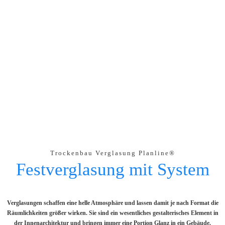
Festverglasung mit System
Eine bis ins Detail durchdachte Trockenbau Verglasung
ERFAHREN SIE MEHR
Trockenbau Verglasung Planline®
Festverglasung mit System
Verglasungen schaffen eine helle Atmosphäre und lassen damit je nach Format die
Räumlichkeiten größer wirken. Sie sind ein wesentliches gestalterisches Element in
der Innenarchitektur und bringen immer eine Portion Glanz in ein Gebäude.