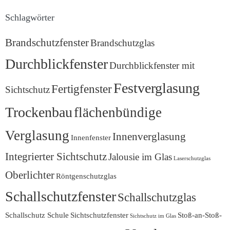
Schlagwörter
Brandschutzfenster
Brandschutzglas
Durchblickfenster
Durchblickfenster mit
Festverglasung
Fertigfenster
Sichtschutz
Trockenbau
flächenbündige
Verglasung
Innenverglasung
Innenfenster
Integrierter Sichtschutz
Jalousie im Glas
Laserschutzglas
Oberlichter
Röntgenschutzglas
Schallschutzfenster
Schallschutzglas
Schallschutz Schule
Sichtschutzfenster
Stoß-an-Stoß-
Sichtschutz im Glas