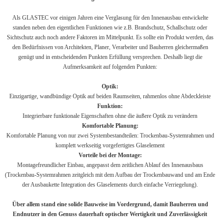
Als GLASTEC vor einigen Jahren eine Verglasung für den Innenausbau entwickelte
standen neben den eigentlichen Funktionen wie z.B. Brandschutz, Schallschutz oder
Sichtschutz auch noch andere Faktoren im Mittelpunkt. Es sollte ein Produkt werden, das
den Bedürfnissen von Architekten, Planer, Verarbeiter und Bauherren gleichermaßen
genügt und in entscheidenden Punkten Erfüllung versprechen. Deshalb liegt die
Aufmerksamkeit auf folgenden Punkten:
Optik:
Einzigartige, wandbündige Optik auf beiden Raumseiten, rahmenlos ohne Abdeckleiste
Funktion:
Integrierbare funktionale Eigenschaften ohne die äußere Optik zu verändern
Komfortable Planung:
Komfortable Planung von nur zwei Systembestandteilen: Trockenbau-Systemrahmen und
komplett werkseitig vorgefertigtes Glaselement
Vorteile bei der Montage:
Montagefreundlicher Einbau, angepasst dem zeitlichen Ablauf des Innenausbaus
(Trockenbau-Systemrahmen zeitgleich mit dem Aufbau der Trockenbauwand und am Ende
der Ausbaukette Integration des Glaselements durch einfache Verriegelung).
Über allem stand eine solide Bauweise im Vordergrund, damit Bauherren und
Endnutzer in den Genuss dauerhaft optischer Wertigkeit und Zuverlässigkeit