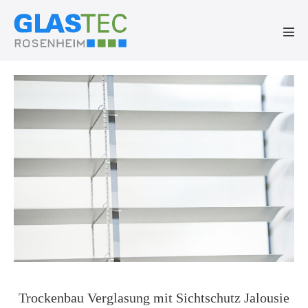
Zum
Inhalt
springen
Men
Scha
Trockenbau
Verglasung
mit
Sichtschutz
Jalousie
Trockenbau Verglasung mit Sichtschutz Jalousie