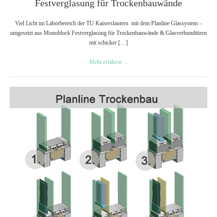
Festverglasung für Trockenbauwände
Viel Licht im Laborbereich der TU Kaiserslautern mit dem Planline Glassystem –
umgesetzt aus Monoblock Festverglasung für Trockenbauwände & Glasverbundtüren
mit schicker […]
Festverglasung
Mehr erfahren ...
für
Trockenbauwände
Festverglasung
mit
System