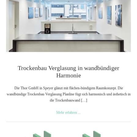
Trockenbau Verglasung in wandbündiger
Harmonie
Die Thor GmbH in Speyer glänzt mit flächen-bündigem Raumkonzept. Die
wandbündige Trockenbau Verglasung Planline fügt sich harmonisch und ästhetisch in
die Trockenbauwand […]
Trockenbau
Mehr erfahren ...
Verglasung
in
wandbündiger
Hochwertige
Harmonie