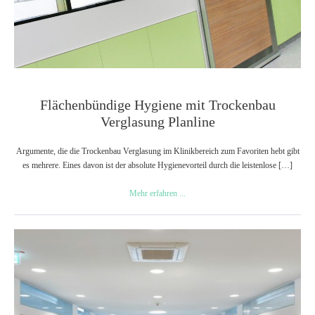
Flächenbündige Hygiene mit Trockenbau
Verglasung Planline
Argumente, die die Trockenbau Verglasung im Klinikbereich zum Favoriten hebt gibt
es mehrere. Eines davon ist der absolute Hygienevorteil durch die leistenlose […]
Flächenbündige
Mehr erfahren ...
Hygiene
mit
Trockenbau
Trockenbau
Verglasung
Verglasung
Planline
in
wandbündiger
Harmonie