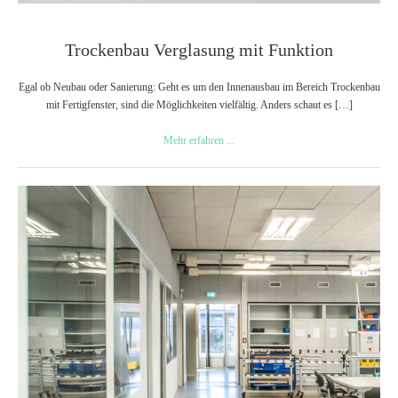
Trockenbau Verglasung mit Funktion
Egal ob Neubau oder Sanierung: Geht es um den Innenausbau im Bereich Trockenbau
mit Fertigfenster, sind die Möglichkeiten vielfältig. Anders schaut es […]
Trockenbau
Mehr erfahren ...
Verglasung
mit
Funktion
Trockenbaufenster
wandbündig
und
ästhetisch