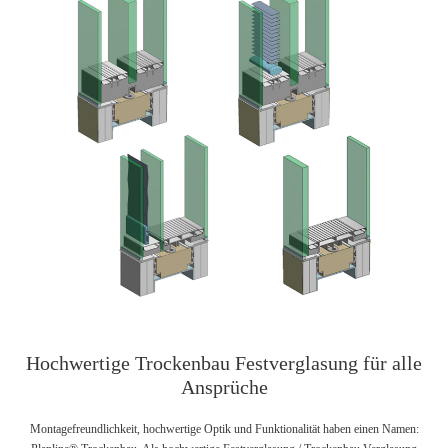
Trockenbau
Festverglasung
für
alle
Ansprüche
Hochwertige Trockenbau Festverglasung für alle
Ansprüche
Montagefreundlichkeit, hochwertige Optik und Funktionalität haben einen Namen: