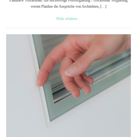
Planline® Trockenbau. Als hochwertige Festverglasung / Trockenbau Verglasung
vereint Planline die Ansprüche von Architekten, […]
Hochwertige
Mehr erfahren ...
Trockenbau
Festverglasung
für
Trockenbau
alle
Verglasung
Ansprüche
mit
Funktion