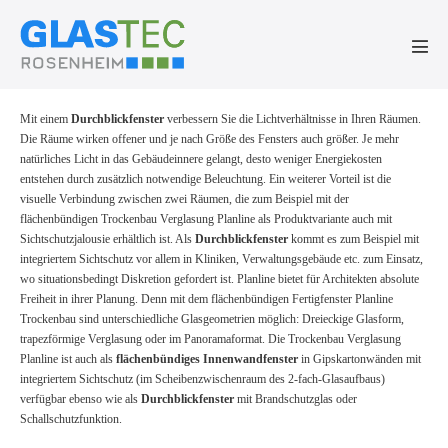
Zum
Inhalt
springen
Men
Scha
Mit einem
Durchblickfenster
verbessern Sie die Lichtverhältnisse in Ihren Räumen.
Die Räume wirken offener und je nach Größe des Fensters auch größer. Je mehr
natürliches Licht in das Gebäudeinnere gelangt, desto weniger Energiekosten
entstehen durch zusätzlich notwendige Beleuchtung. Ein weiterer Vorteil ist die
visuelle Verbindung zwischen zwei Räumen, die zum Beispiel mit der
flächenbündigen Trockenbau Verglasung Planline als Produktvariante auch mit
Sichtschutzjalousie erhältlich ist. Als
Durchblickfenster
kommt es zum Beispiel mit
integriertem Sichtschutz vor allem in Kliniken, Verwaltungsgebäude etc. zum Einsatz,
wo situationsbedingt Diskretion gefordert ist. Planline bietet für Architekten absolute
Freiheit in ihrer Planung. Denn mit dem flächenbündigen Fertigfenster Planline
Trockenbau sind unterschiedliche Glasgeometrien möglich: Dreieckige Glasform,
trapezförmige Verglasung oder im Panoramaformat. Die Trockenbau Verglasung
Planline ist auch als
flächenbündiges Innenwandfenster
in Gipskartonwänden mit
integriertem Sichtschutz (im Scheibenzwischenraum des 2-fach-Glasaufbaus)
verfügbar ebenso wie als
Durchblickfenster
mit Brandschutzglas oder
Schallschutzfunktion.